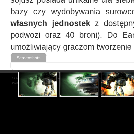
sojusz posiada unikalne dla sie
bazy czy wydobywania surowc
własnych jednostek
z dostępny
podwozi oraz 40 broni). Do Ear
umożliwiający
graczom tworzenie
Screenshots
1994-2026 by Reality Pump Game Development Studios. All rights reserved
Polityka Plików Cookies