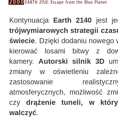
Kontynuacja
Earth 2140
jest 
trójwymiarowych strategii czas
świecie
. Dzięki dodaniu nowego
kierować losami bitwy z dow
kamery.
Autorski silnik 3D
umo
zmiany w oświetleniu zależ
zastosowanie realisty
atmosferycznych, możliwość zmi
czy
drążenie tuneli, w któ
walczyć
.